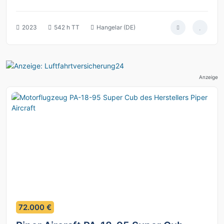
2023
542 h TT
Hangelar (DE)
Anzeige
9
72.000 €