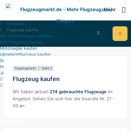
Menu
Startseite
Flugzeug kaufen
Alle Luftfahrzeuge ansehen
Motorflugzeug kaufen
Motorsegler kaufen
Ultraleichtflugzeug kaufen
Segelflugzeug kaufen
Helikopter kaufen
Flugzeugmarkt
Seite 2
Jet kaufen
» Seite 2
Flugzeug kaufen
Flugzeug inserieren
Registrieren
Anmelden
, Ultraleic
Wir haben aktuell
274 gebrauchte Flugzeuge
im
Angebot. Sehen Sie sich hier die Inserate Nr. 21 -
40 an:
Nutzungsbedingungen
Datenschutz
Impressum