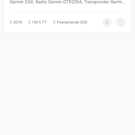
Garmin G3X, Radio Garmin GTR225A, Transponder Garmi...
2019
155 h TT
Peenemünde (DE)