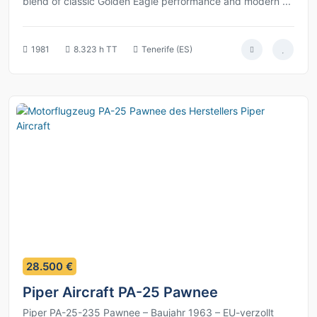
blend of classic Golden Eagle performance and modern ...
1981
8.323 h TT
Tenerife (ES)
2
28.500 €
Piper Aircraft PA-25 Pawnee
Piper PA-25-235 Pawnee – Baujahr 1963 – EU-verzollt