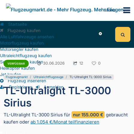
Menu
Startseite
Flugzeug kaufen
Alle Luftfahrzeuge ansehen
Motorflugzeug kaufen
Motorsegler kaufen
Ultraleichtflugzeug kaufen
Segelflugzeug kaufen
1.549
30.06.2026
12
0
VERFÜGBAR
Helikopter kaufen
Jet kaufen
Flugzeugmarkt
Ultraleichtflugzeuge
TL-Ultralight TL-3000 Sirius
Flugzeug inserieren
TL-Ultralight TL-3000
Registrieren
Anmelden
Sirius
TL-Ultralight TL-3000 Sirius für
nur 155.000 €
gebraucht
Nutzungsbedingungen
kaufen oder
ab 1.054 €/Monat teilfinanzieren
Datenschutz
Impressum