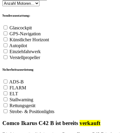
Sonderausstattung:
Glascockpit
GPS-Navigation
Künstlicher Horizont
Autopilot
Einziehfahrwerk
Verstellpropeller
Sicherheitsausrüstung
ADS-B
FLARM
ELT
Stallwarning
Rettungsgerät
Strobe- & Positionlights
Comco Ikarus C42 B ist bereits
verkauft