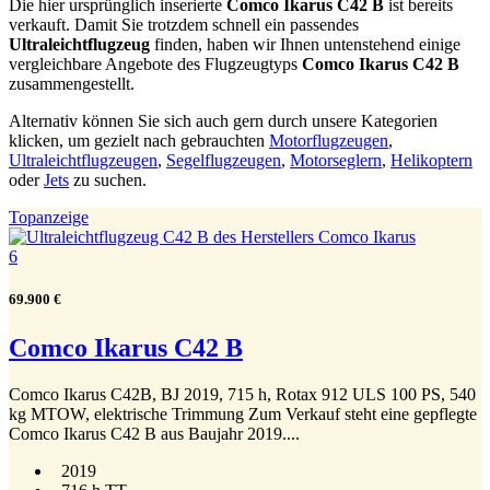
Die hier ursprünglich inserierte
Comco Ikarus C42 B
ist bereits
verkauft. Damit Sie trotzdem schnell ein passendes
Ultraleichtflugzeug
finden, haben wir Ihnen untenstehend einige
vergleichbare Angebote des Flugzeugtyps
Comco Ikarus C42 B
zusammengestellt.
Alternativ können Sie sich auch gern durch unsere Kategorien
klicken, um gezielt nach gebrauchten
Motorflugzeugen
,
Ultraleichtflugzeugen
,
Segelflugzeugen
,
Motorseglern
,
Helikoptern
oder
Jets
zu suchen.
Topanzeige
6
69.900 €
Comco Ikarus C42 B
Comco Ikarus C42B, BJ 2019, 715 h, Rotax 912 ULS 100 PS, 540
kg MTOW, elektrische Trimmung Zum Verkauf steht eine gepflegte
Comco Ikarus C42 B aus Baujahr 2019....
2019