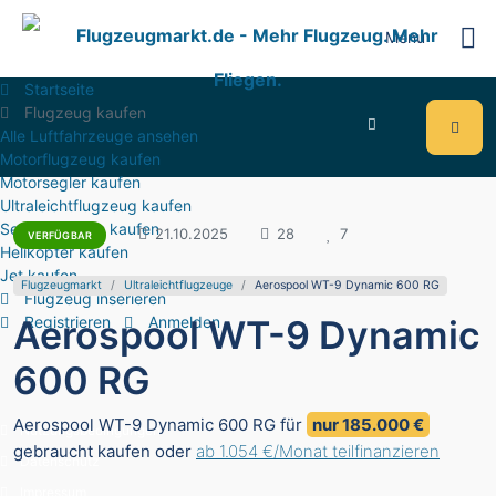
Menu
Startseite
Flugzeug kaufen
Alle Luftfahrzeuge ansehen
Motorflugzeug kaufen
Motorsegler kaufen
Ultraleichtflugzeug kaufen
Segelflugzeug kaufen
14.044
21.10.2025
28
7
VERFÜGBAR
Helikopter kaufen
Jet kaufen
Flugzeugmarkt
Ultraleichtflugzeuge
Aerospool WT-9 Dynamic 600 RG
Flugzeug inserieren
Aerospool WT-9 Dynamic
Registrieren
Anmelden
600 RG
Aerospool WT-9 Dynamic 600 RG für
nur 185.000 €
Nutzungsbedingungen
gebraucht kaufen oder
ab 1.054 €/Monat teilfinanzieren
Datenschutz
Impressum