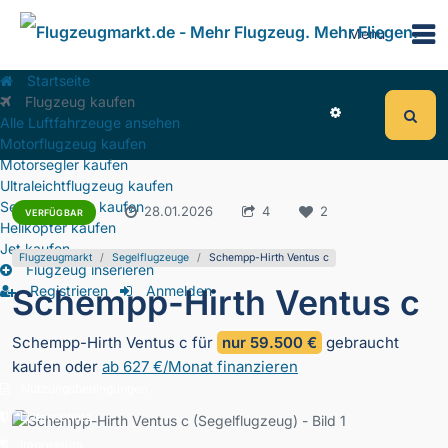
Menu
Startseite
Flugzeug kaufen
Alle Luftfahrzeuge ansehen
Motorflugzeug kaufen
Motorsegler kaufen
Ultraleichtflugzeug kaufen
Segelflugzeug kaufen
4.202
28.01.2026
4
2
VERFÜGBAR
Helikopter kaufen
Jet kaufen
Flugzeugmarkt
Segelflugzeuge
Schempp-Hirth Ventus c
Flugzeug inserieren
Schempp-Hirth Ventus c
Registrieren
Anmelden
Schempp-Hirth Ventus c für
nur 59.500 €
gebraucht
kaufen oder
ab 627 €/Monat finanzieren
Nutzungsbedingungen
Datenschutz
Impressum