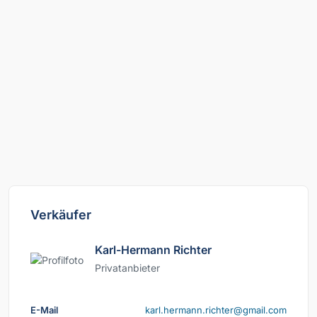
Verkäufer
Karl-Hermann Richter
Privatanbieter
E-Mail
moc.liamg@rethcir.nnamreh.lrak