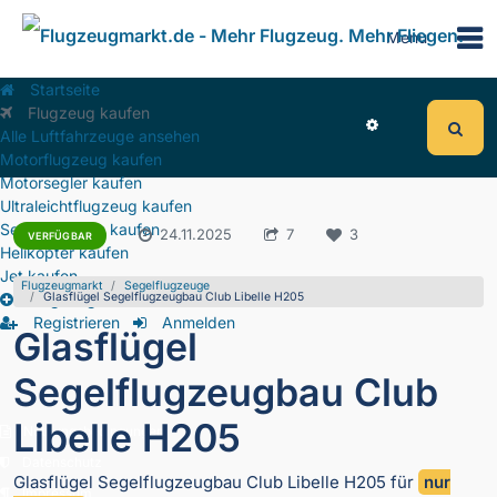
Menu
Startseite
Flugzeug kaufen
Alle Luftfahrzeuge ansehen
Motorflugzeug kaufen
Motorsegler kaufen
Ultraleichtflugzeug kaufen
Segelflugzeug kaufen
6.932
24.11.2025
7
3
VERFÜGBAR
Helikopter kaufen
Jet kaufen
Flugzeugmarkt
Segelflugzeuge
Flugzeug inserieren
Glasflügel Segelflugzeugbau Club Libelle H205
Registrieren
Anmelden
Glasflügel
Segelflugzeugbau Club
Libelle H205
Nutzungsbedingungen
Datenschutz
Glasflügel Segelflugzeugbau Club Libelle H205 für
nur
Impressum