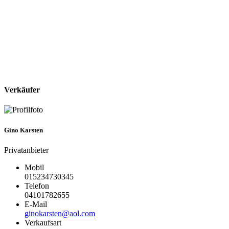
Verkäufer
Gino Karsten
Privatanbieter
Mobil
543037432510
Telefon
55628710140
E-Mail
moc.loa@netsrakonig
Verkaufsart