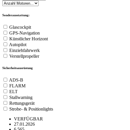
Sonderausstattung:
Glascockpit
GPS-Navigation
Künstlicher Horizont
Autopilot
Einziehfahrwerk
Verstellpropeller
Sicherheitsausrüstung
ADS-B
FLARM
ELT
Stallwarning
Rettungsgerät
Strobe- & Positionlights
VERFÜGBAR
27.01.2026
6.565