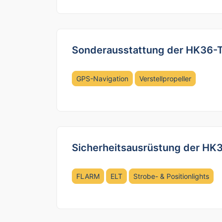
Sonderausstattung der HK36-
GPS-Navigation
Verstellpropeller
Sicherheitsausrüstung der HK
FLARM
ELT
Strobe- & Positionlights