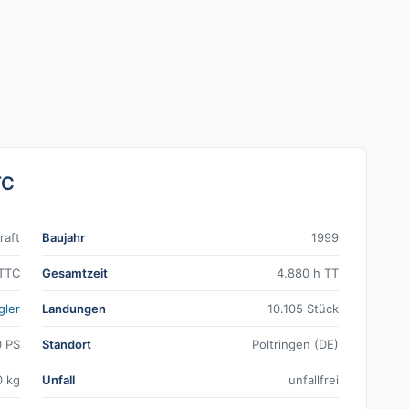
TC
raft
Baujahr
1999
TTC
Gesamtzeit
4.880 h TT
gler
Landungen
10.105 Stück
0 PS
Standort
Poltringen (DE)
0 kg
Unfall
unfallfrei