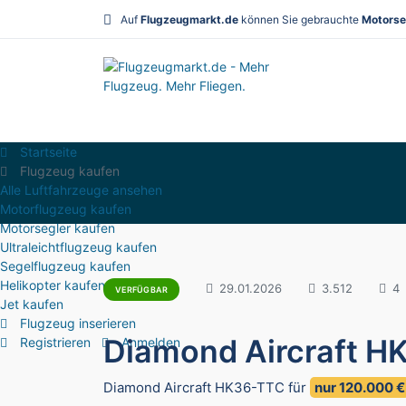
Auf
Flugzeugmarkt.de
können Sie gebrauchte
Motorse
Startseite
Flugzeug kaufen
Alle Luftfahrzeuge ansehen
Motorflugzeug kaufen
Motorsegler kaufen
Ultraleichtflugzeug kaufen
Segelflugzeug kaufen
Helikopter kaufen
29.01.2026
3.512
4
VERFÜGBAR
Jet kaufen
Flugzeug inserieren
Diamond Aircraft H
Registrieren
Anmelden
Diamond Aircraft HK36-TTC für
nur 120.000 €