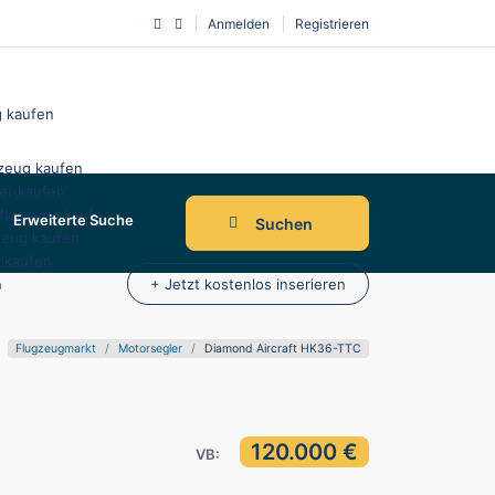
Anmelden
Registrieren
 kaufen
zeug kaufen
er kaufen
tflugzeug kaufen
Erweiterte Suche
Suchen
zeug kaufen
r kaufen
n
+ Jetzt kostenlos inserieren
Flugzeugmarkt
Motorsegler
Diamond Aircraft HK36-TTC
120.000 €
VB: