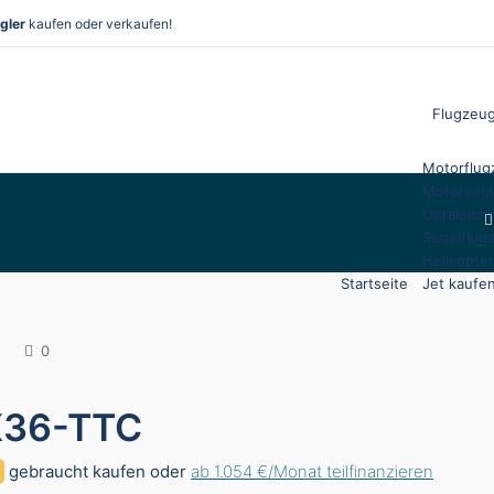
gler
kaufen oder verkaufen!
Flugzeug
Motorflug
Motorsegl
Ultraleich
Segelflug
Helikopte
Startseite
Jet kaufe
0
K36-TTC
gebraucht kaufen oder
ab 1.054 €/Monat teilfinanzieren