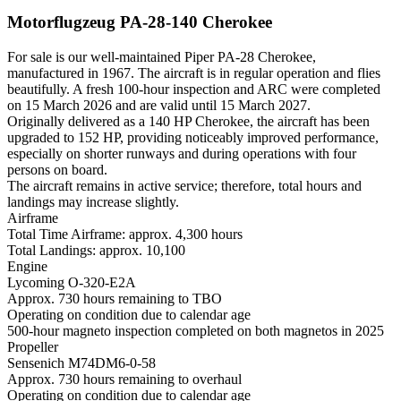
Motorflugzeug PA-28-140 Cherokee
For sale is our well-maintained Piper PA-28 Cherokee,
manufactured in 1967. The aircraft is in regular operation and flies
beautifully. A fresh 100-hour inspection and ARC were completed
on 15 March 2026 and are valid until 15 March 2027.
Originally delivered as a 140 HP Cherokee, the aircraft has been
upgraded to 152 HP, providing noticeably improved performance,
especially on shorter runways and during operations with four
persons on board.
The aircraft remains in active service; therefore, total hours and
landings may increase slightly.
Airframe
Total Time Airframe: approx. 4,300 hours
Total Landings: approx. 10,100
Engine
Lycoming O-320-E2A
Approx. 730 hours remaining to TBO
Operating on condition due to calendar age
500-hour magneto inspection completed on both magnetos in 2025
Propeller
Sensenich M74DM6-0-58
Approx. 730 hours remaining to overhaul
Operating on condition due to calendar age