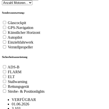
Sonderausstattung:
Glascockpit
GPS-Navigation
Künstlicher Horizont
Autopilot
Einziehfahrwerk
Verstellpropeller
Sicherheitsausrüstung
ADS-B
FLARM
ELT
Stallwarning
Rettungsgerät
Strobe- & Positionlights
VERFÜGBAR
01.06.2026
3.103