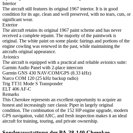
Interior
The aircraft still features its original 1967 interior. It is in good
condition for its age, clean and well preserved, with no tears, cuts, or
significant wear.
Exterior
The aircraft retains its original 1967 paint scheme and has never
received a complete repaint. The majority of the paintwork is
original. The white paint on some plastic fairings and portions of the
engine cowling was renewed in the past, while maintaining the
aircrafts original appearance.
Avionics
The aircraft is equipped with a practical and reliable avionics suite:
Garmin Audio Panel with 2-place intercom
Garmin GNS 430 NAV/COM/GPS (8.33 kHz)
Narco COM 120 (25 kHz backup radio)
Trig TT31 Mode S Transponder
ELT 406 AF-C
Remarks
This Cherokee represents an excellent opportunity to acquire an
honest and increasingly rare classic Piper in largely original
condition. The combination of the 152 HP engine upgrade, modern
GPS navigation, valid ARC, and fresh inspection makes it an ideal
aircraft for training, touring, and private ownership.
Sonderausstattung der PA-28-140 Cherokee