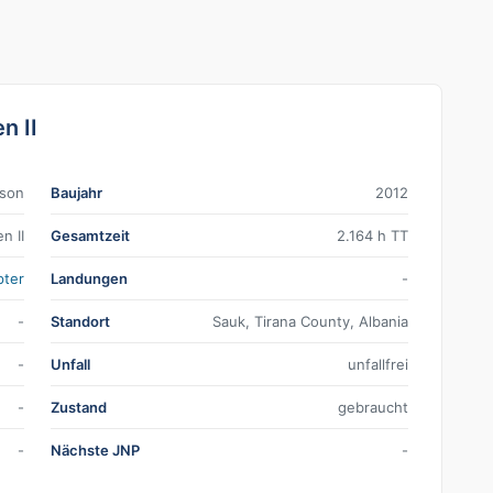
n II
nson
Baujahr
2012
n II
Gesamtzeit
2.164 h TT
pter
Landungen
-
-
Standort
Sauk, Tirana County, Albania
-
Unfall
unfallfrei
-
Zustand
gebraucht
-
Nächste JNP
-