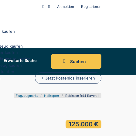
Anmelden
Registrieren
 kaufen
zeug kaufen
er kaufen
tflugzeug kaufen
Erweiterte Suche
Suchen
zeug kaufen
r kaufen
n
+ Jetzt kostenlos inserieren
Flugzeugmarkt
Helikopter
Robinson R44 Raven II
125.000 €