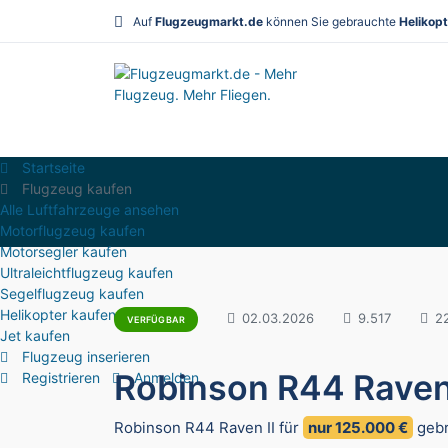
Auf
Flugzeugmarkt.de
können Sie gebrauchte
Helikopt
Startseite
Flugzeug kaufen
Alle Luftfahrzeuge ansehen
Motorflugzeug kaufen
Motorsegler kaufen
Ultraleichtflugzeug kaufen
Segelflugzeug kaufen
Helikopter kaufen
02.03.2026
9.517
2
VERFÜGBAR
Jet kaufen
Flugzeug inserieren
Robinson R44 Raven 
Registrieren
Anmelden
Robinson R44 Raven II für
nur 125.000 €
gebr