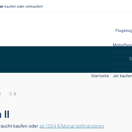
er
kaufen oder verkaufen!
Flugzeug
Motorflug
Motorsegl
Ultraleich
Segelflug
Helikopte
Startseite
Jet kaufe
2
0
II
aucht kaufen oder
ab 1.054 €/Monat teilfinanzieren